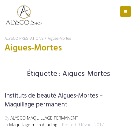
/
ALYSCO PRESTATIONS
Aigues-Mortes
Aigues-Mortes
Étiquette :
Aigues-Mortes
Instituts de beauté Aigues-Mortes –
Maquillage permanent
By
ALYSCO MAQUILLAGE PERMANENT
In
Maquillage microblading
Posted
9 février 2017