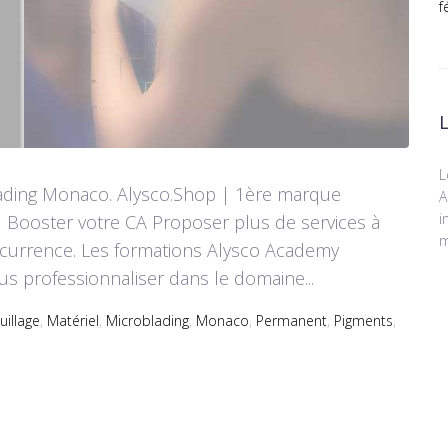
f
L
lading Monaco. Alysco.Shop | 1ère marque
A
i
. Booster votre CA Proposer plus de services à
m
oncurrence. Les formations Alysco Academy
us professionnaliser dans le domaine...
illage
,
Matériel
,
Microblading
,
Monaco
,
Permanent
,
Pigments
,