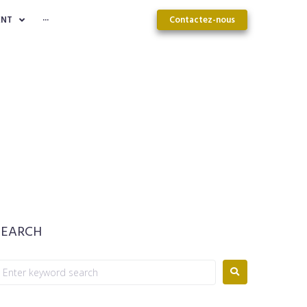
Devis offert
Contactez-nous
ENT
···
SEARCH