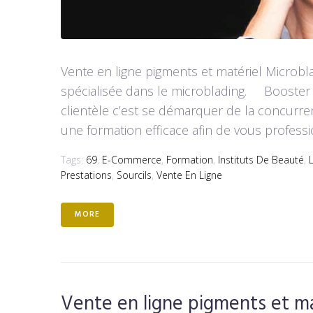
Vente en ligne pigments et matériel Microb
spécialisée dans le microblading. Booster 
clientèle c’est se démarquer de la concurr
une formation efficace afin de vous professi
Tags:
69
,
E-Commerce
,
Formation
,
Instituts De Beauté
,
Prestations
,
Sourcils
,
Vente En Ligne
MORE
Vente en ligne pigments et m