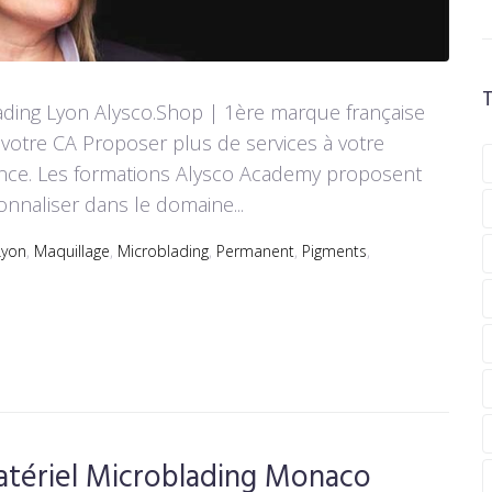
lading Lyon Alysco.Shop | 1ère marque française
votre CA Proposer plus de services à votre
ence. Les formations Alysco Academy proposent
onnaliser dans le domaine...
Lyon
,
Maquillage
,
Microblading
,
Permanent
,
Pigments
,
atériel Microblading Monaco