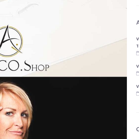
V
T
V
V