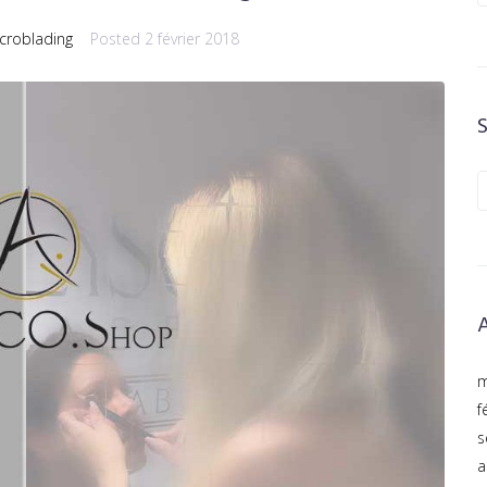
croblading
Posted
2 février 2018
m
f
s
a